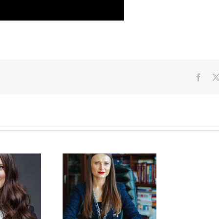
Face
rina Digore:
rea statelor de
personal.