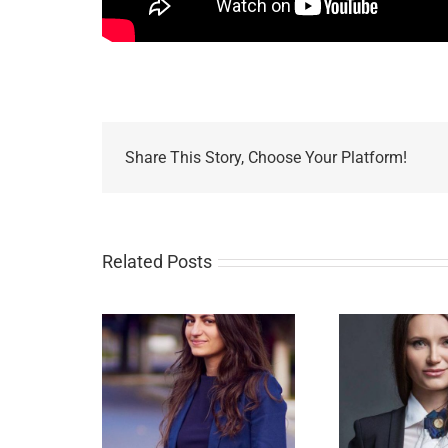
Share This Story, Choose Your Platform!
Related Posts
odoleanu:
Corina Digore: Ce
Co
l de odihnă
facem în cazurile de
Reduce
 plătit
malpraxis