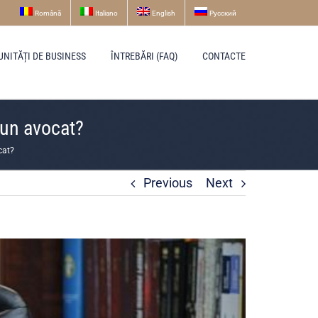
Română
Italiano
English
Русский
UNITĂȚI DE BUSINESS
ÎNTREBĂRI (FAQ)
CONTACTE
e un avocat?
cat?
Previous
Next