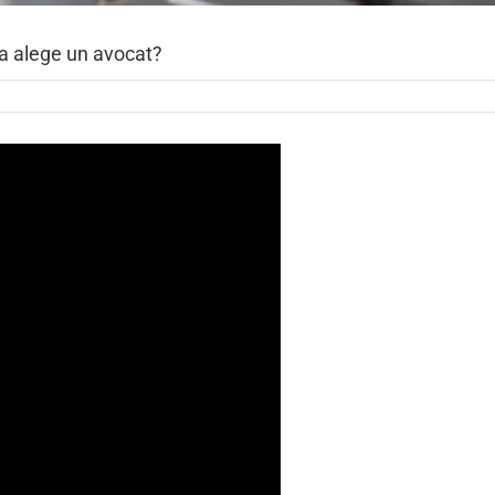
e a alege un avocat?
tru
uard
ore:
buie
i
inte
ge
ocat?