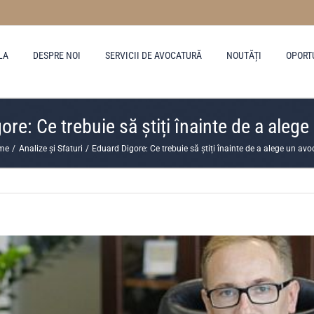
LA
DESPRE NOI
SERVICII DE AVOCATURĂ
NOUTĂȚI
OPORT
re: Ce trebuie să știți înainte de a aleg
me
Analize și Sfaturi
Eduard Digore: Ce trebuie să știți înainte de a alege un avo