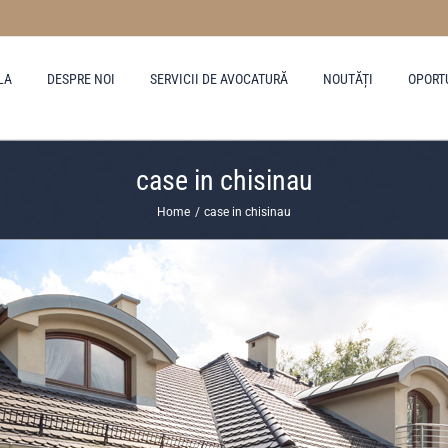
LA
DESPRE NOI
SERVICII DE AVOCATURĂ
NOUTĂȚI
OPORT
case in chisinau
Home
case in chisinau