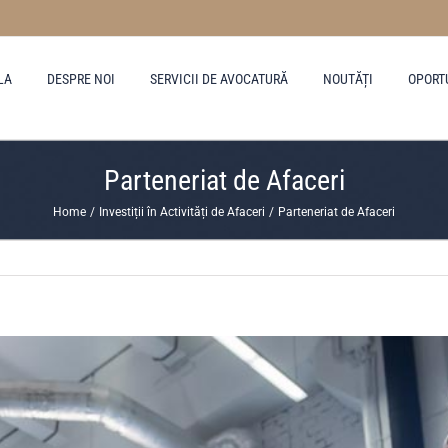
LA
DESPRE NOI
SERVICII DE AVOCATURĂ
NOUTĂȚI
OPORT
Parteneriat de Afaceri
Home
Investiții în Activități de Afaceri
Parteneriat de Afaceri