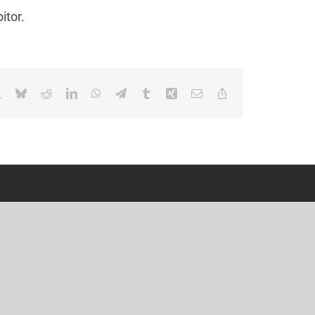
itor.
book
X
Bluesky
Reddit
LinkedIn
WhatsApp
Telegram
Tumblr
Xing
Email
Copy
Link