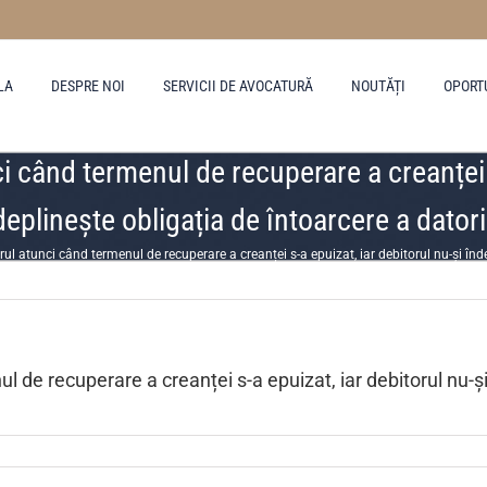
LA
DESPRE NOI
SERVICII DE AVOCATURĂ
NOUTĂȚI
OPORT
i când termenul de recuperare a creanței s
deplinește obligația de întoarcere a datori
rul atunci când termenul de recuperare a creanței s-a epuizat, iar debitorul nu-și înde
 de recuperare a creanței s-a epuizat, iar debitorul nu-și