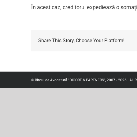
În acest caz, creditorul expediează o somație
Share This Story, Choose Your Platform!
© Biroul de Avocatură "DIGORE & PARTNERS", 2007 - 2026 | All R