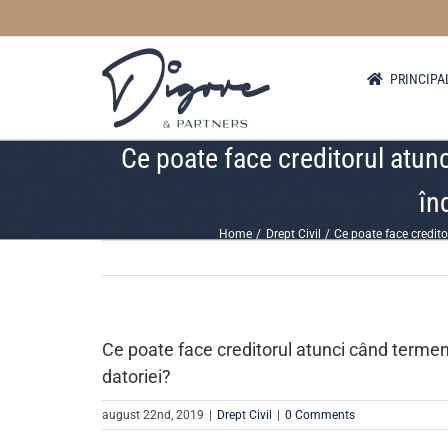
Skip
to
content
PRINCIPA
Ce poate face creditorul atunc
în
Home
Drept Civil
Ce poate face credito
Ce poate face creditorul atunci când termenul
datoriei?
august 22nd, 2019
|
Drept Civil
|
0 Comments