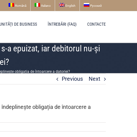
Română
Italiano
English
Русский
UNITĂȚI DE BUSINESS
ÎNTREBĂRI (FAQ)
CONTACTE
-a epuizat, iar debitorul nu-și
ei?
plinește obligația de întoarcere a datoriei?
Previous
Next
 îndeplinește obligația de întoarcere a