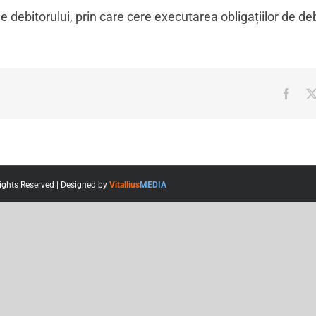
 debitorului, prin care cere executarea obligațiilor de deb
Face
ights Reserved | Designed by
Vitallius
MEDIA