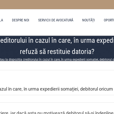
LA
DESPRE NOI
SERVICII DE AVOCATURĂ
NOUTĂȚI
OPORT
reditorului în cazul în care, în urma exped
refuză să restituie datoria?
tau la dispoziția creditorului în cazul în care, în urma expedierii somației, debitorul 
cazul în care, în urma expedierii somației, debitorul oricum
iere, iar dacă asta nu motivează debitorul să-și îndepline