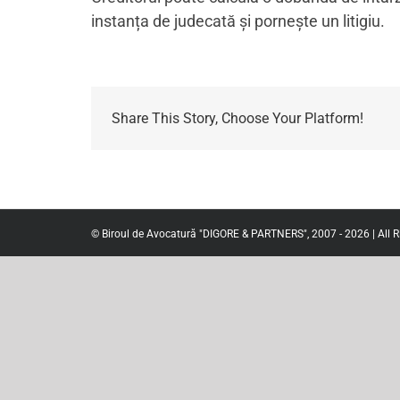
instanța de judecată și pornește un litigiu.
Share This Story, Choose Your Platform!
© Biroul de Avocatură "DIGORE & PARTNERS", 2007 - 2026 | All R