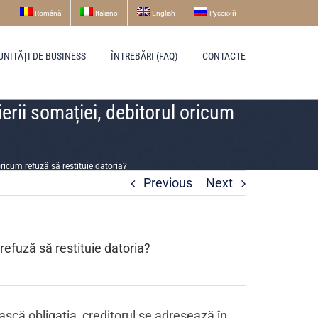
Română
Italiano
English
Русский
UNITĂȚI DE BUSINESS
ÎNTREBĂRI (FAQ)
CONTACTE
ierii somației, debitorul oricum
oricum refuză să restituie datoria?
Previous
Next
 refuză să restituie datoria?
ască obligația, creditorul se adresează în