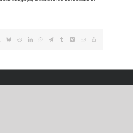
book
X
Bluesky
Reddit
LinkedIn
WhatsApp
Telegram
Tumblr
Xing
Email
Copy
Link