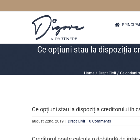
Skip
to
content
PRINCIPA
Ce opțiuni stau la dispoziția c
Home
Drept Civil
Ce opțiuni s
Ce opțiuni stau la dispoziția creditorului în 
august 22nd, 2019
|
Drept Civil
|
0 Comments
Creditorul poate calcula o dobândă de întârz