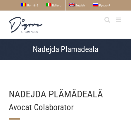
Skip
Română
Italiano
English
Русский
to
content
Nadejda Plamadeala
NADEJDA PLĂMĂDEALĂ
Avocat Colaborator