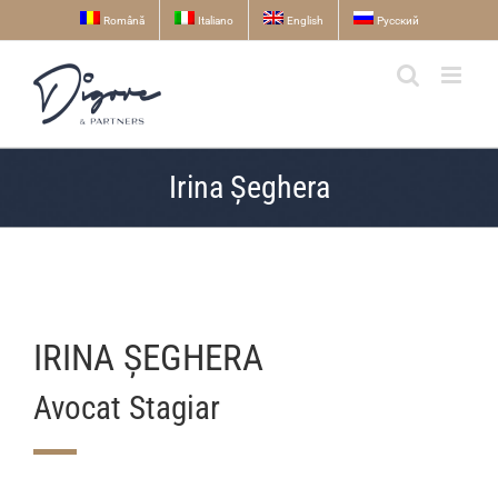
Skip
Română
Italiano
English
Русский
to
content
Irina Șeghera
IRINA ȘEGHERA
Avocat Stagiar