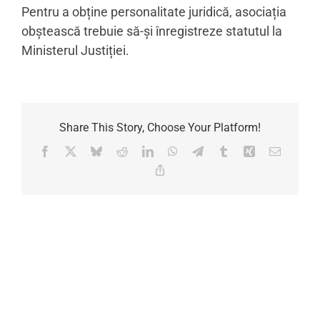
Pentru a obține personalitate juridică, asociația
obștească trebuie să-și înregistreze statutul la
Ministerul Justiției.
Share This Story, Choose Your Platform!
Facebook
X
Bluesky
Reddit
LinkedIn
WhatsApp
Telegram
Tumblr
Xing
Email
Copy
Link