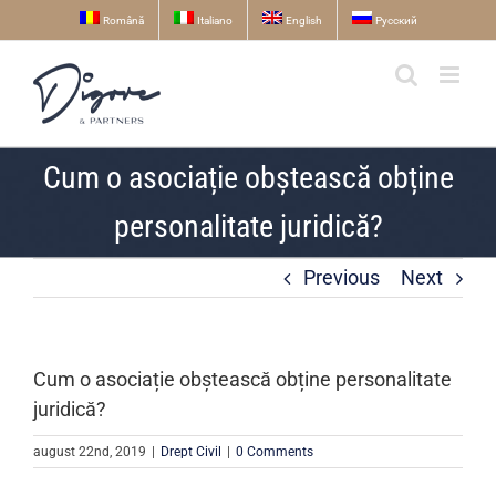
Skip
Română
Italiano
English
Русский
to
content
Cum o asociație obștească obține
personalitate juridică?
Previous
Next
Cum o asociație obștească obține personalitate
juridică?
august 22nd, 2019
|
Drept Civil
|
0 Comments