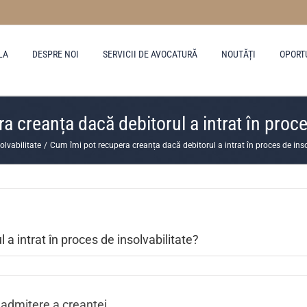
LA
DESPRE NOI
SERVICII DE AVOCATURĂ
NOUTĂȚI
OPORT
 creanța dacă debitorul a intrat în proce
olvabilitate
Cum îmi pot recupera creanța dacă debitorul a intrat în proces de inso
a intrat în proces de insolvabilitate?
admitere a creanței.