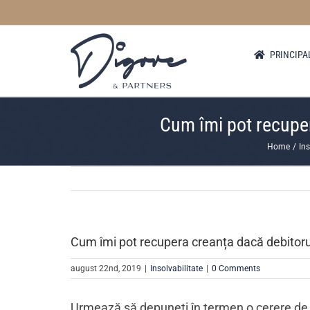
Skip
to
content
PRINCIPA
Cum îmi pot recupera
Home
Ins
Cum îmi pot recupera creanța dacă debitorul 
august 22nd, 2019
|
Insolvabilitate
|
0 Comments
Urmează să depuneți în termen o cerere de 