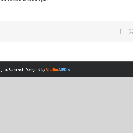
Face
ights Reserved | Designed by
Vitallius
MEDIA