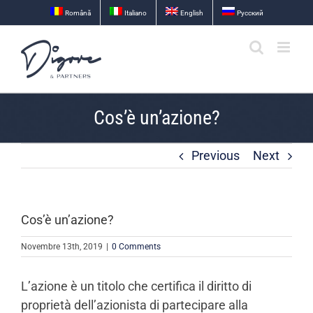
Skip
Română
Italiano
English
Русский
to
content
Cos’è un’azione?
Previous
Next
Cos’è un’azione?
Novembre 13th, 2019
|
0 Comments
L’azione è un titolo che certifica il diritto di
proprietà dell’azionista di partecipare alla