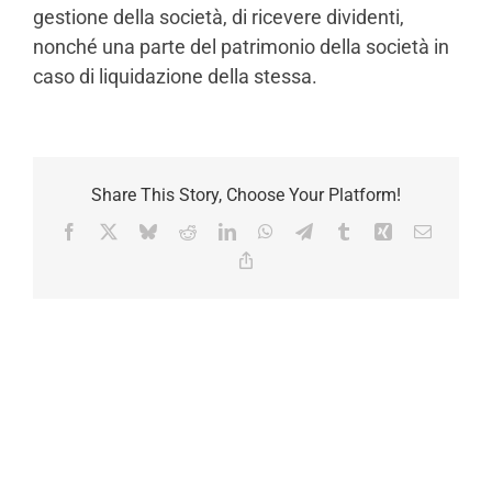
gestione della società, di ricevere dividenti,
nonché una parte del patrimonio della società in
caso di liquidazione della stessa.
Share This Story, Choose Your Platform!
Facebook
X
Bluesky
Reddit
LinkedIn
WhatsApp
Telegram
Tumblr
Xing
Email
Copy
Link